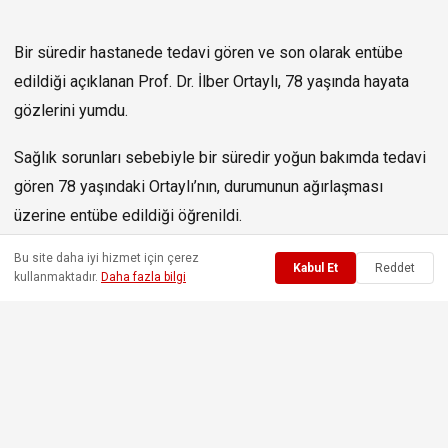
Bir süredir hastanede tedavi gören ve son olarak entübe
edildiği açıklanan Prof. Dr. İlber Ortaylı, 78 yaşında hayata
gözlerini yumdu.
Sağlık sorunları sebebiyle bir süredir yoğun bakımda tedavi
gören 78 yaşındaki Ortaylı’nın, durumunun ağırlaşması
üzerine entübe edildiği öğrenildi.
Bu site daha iyi hizmet için çerez
İLBER ORTAYLI HAKKINDA
Kabul Et
Reddet
kullanmaktadır.
Daha fazla bilgi
1947 yılında Avusturya’da doğan İlber Ortaylı, 2 yașındayken
ailesiyle birlikte Türkiye’ye geldi.
İlk ve orta öğrenimini İstanbul Avusturya Lisesi’nde
tamamlayan Ortaylı, 1965 yılında da Ankara Atatürk
Lisesi’nden mezun oldu.