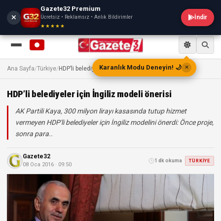
Gazete32 Premium
Ücretsiz • Reklamsız • Anlık Bildirimler
İndir
★★★★★
Karanlık Modu Deneyin! 🌙
✕
Ana Sayfa
/
Türkiye
/
HDP’li belediyeler için İngiliz modeli önerisi
HDP’li belediyeler için İngiliz modeli önerisi
AK Partili Kaya, 300 milyon lirayı kasasında tutup hizmet
vermeyen HDP'li belediyeler için İngiliz modelini önerdi: Önce proje,
sonra para..
Gazete32
1 dk okuma
TÜRKIYE
08 Oca 2016 · 09:50