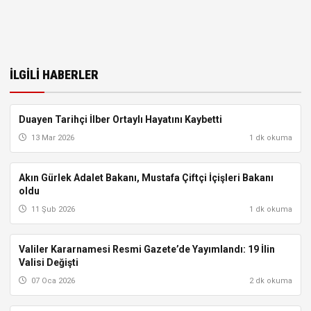
İLGILI HABERLER
Duayen Tarihçi İlber Ortaylı Hayatını Kaybetti
MERAK EDILENLER
13 Mar 2026
1 dk okuma
Akın Gürlek Adalet Bakanı, Mustafa Çiftçi İçişleri Bakanı
TÜRKIYE
oldu
11 Şub 2026
1 dk okuma
Valiler Kararnamesi Resmi Gazete’de Yayımlandı: 19 İlin
TÜRKIYE
Valisi Değişti
07 Oca 2026
2 dk okuma