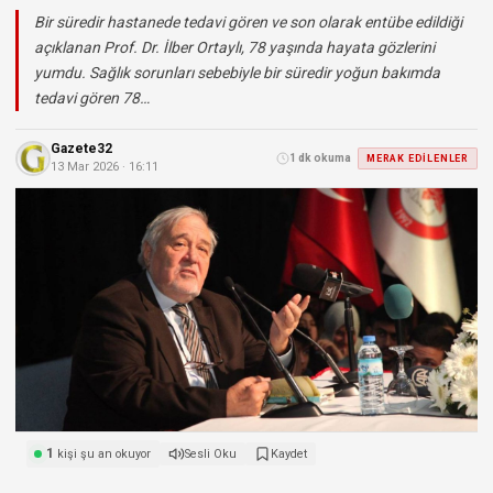
Bir süredir hastanede tedavi gören ve son olarak entübe edildiği
açıklanan Prof. Dr. İlber Ortaylı, 78 yaşında hayata gözlerini
yumdu. Sağlık sorunları sebebiyle bir süredir yoğun bakımda
tedavi gören 78…
Gazete32
1 dk okuma
MERAK EDILENLER
13 Mar 2026 · 16:11
1
kişi şu an okuyor
Sesli Oku
Kaydet