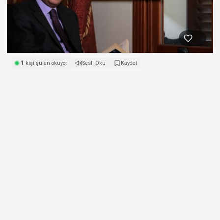
1
kişi şu an okuyor
Sesli Oku
Kaydet