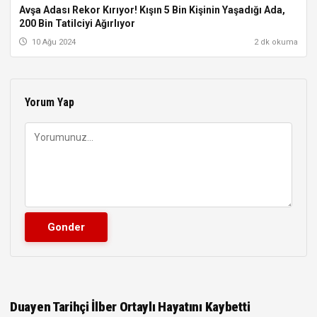
Avşa Adası Rekor Kırıyor! Kışın 5 Bin Kişinin Yaşadığı Ada,
TÜRKIYE
200 Bin Tatilciyi Ağırlıyor
10 Ağu 2024
2 dk okuma
Yorum Yap
Duayen Tarihçi İlber Ortaylı Hayatını Kaybetti