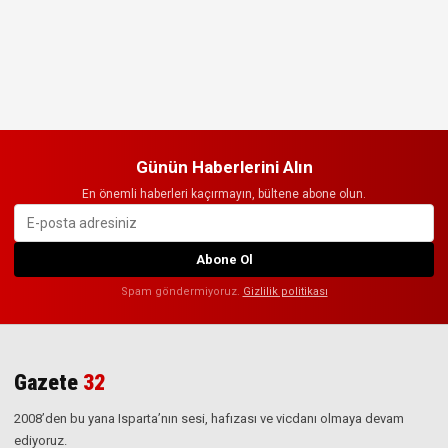
Günün Haberlerini Alın
En önemli haberleri kaçırmayın, bültene abone olun.
Abone Ol
Spam göndermiyoruz.
Gizlilik politikası
Gazete
32
2008’den bu yana Isparta’nın sesi, hafızası ve vicdanı olmaya devam
ediyoruz.