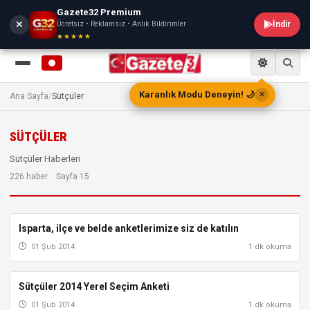
Gazete32 Premium
Ücretsiz • Reklamsız • Anlık Bildirimler
İndir
★★★★★
Karanlık Modu Deneyin! 🌙
✕
Ana Sayfa
/
Sütçüler
SÜTÇÜLER
Sütçüler Haberleri
226 haber · Sayfa 15
Isparta, ilçe ve belde anketlerimize siz de katılın
AKSU
01 Şub 2014
1 dk okuma
Sütçüler 2014 Yerel Seçim Anketi
ISPARTA
01 Şub 2014
1 dk okuma