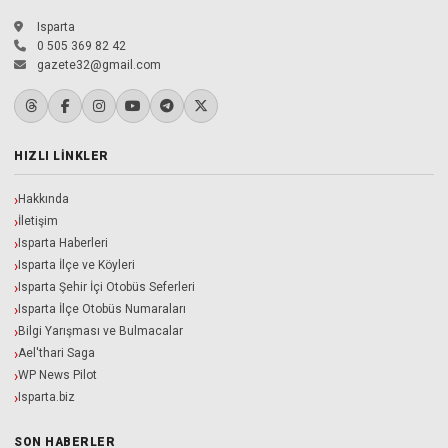
Isparta
0 505 369 82 42
gazete32@gmail.com
HIZLI LINKLER
Hakkında
İletişim
Isparta Haberleri
Isparta İlçe ve Köyleri
Isparta Şehir İçi Otobüs Seferleri
Isparta İlçe Otobüs Numaraları
Bilgi Yarışması ve Bulmacalar
Ael'thari Saga
WP News Pilot
Isparta.biz
SON HABERLER