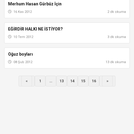
Merhum Hasan Gürbüz İçin
SÜTÇÜLER
16 Kas 2012
2 dk okuma
EĞİRDİR HALKI NE İSTİYOR?
AKSU
10 Tem 2012
3 dk okuma
Oğuz boyları
AKSU
08 Şub 2012
13 dk okuma
Önceki
Sonraki
«
1
…
13
14
15
16
»