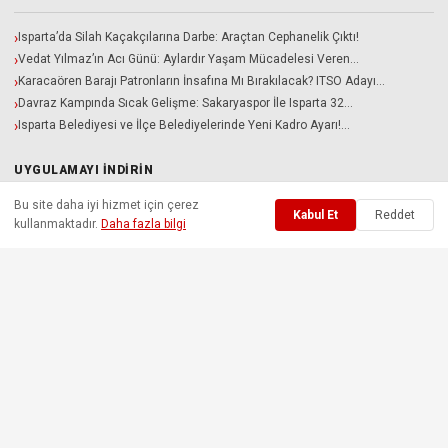
Isparta’da Silah Kaçakçılarına Darbe: Araçtan Cephanelik Çıktı!
Vedat Yılmaz’ın Acı Günü: Aylardır Yaşam Mücadelesi Veren…
Karacaören Barajı Patronların İnsafına Mı Bırakılacak? ITSO Adayı…
Davraz Kampında Sıcak Gelişme: Sakaryaspor İle Isparta 32…
Isparta Belediyesi ve İlçe Belediyelerinde Yeni Kadro Ayarı!…
UYGULAMAYI İNDIRIN
Bu site daha iyi hizmet için çerez
Gazete 32 iOS ve Android uygulamalarımızı indirin.
Kabul Et
Reddet
kullanmaktadır.
Daha fazla bilgi
📱 App Store'dan İndir
🤖 Google Play'den İndir
Gazete32 |
Isparta'nın
Güncel Haber Portalı © 2008-2026 • Bu içerik
platformu,
Afşın Topçu
tarafından Isparta yerel basınına dijital altyapı ve
özgün yazılım çözümleri sunmak amacıyla özel olarak tasarlanmış ve
kodlanmıştır.