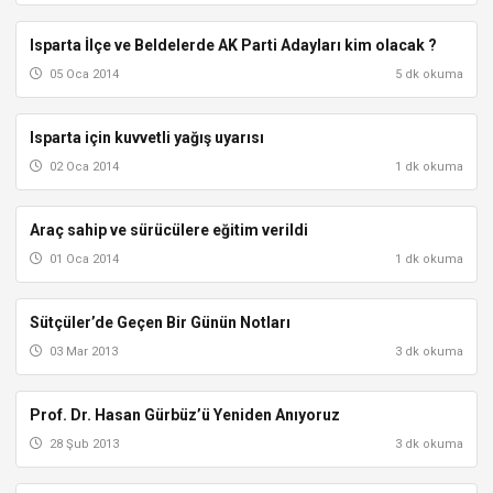
Isparta İlçe ve Beldelerde AK Parti Adayları kim olacak ?
AKSU
05 Oca 2014
5 dk okuma
Isparta için kuvvetli yağış uyarısı
AKSU
02 Oca 2014
1 dk okuma
Araç sahip ve sürücülere eğitim verildi
AKSU
01 Oca 2014
1 dk okuma
Sütçüler’de Geçen Bir Günün Notları
SÜTÇÜLER
03 Mar 2013
3 dk okuma
Prof. Dr. Hasan Gürbüz’ü Yeniden Anıyoruz
ATABEY
28 Şub 2013
3 dk okuma