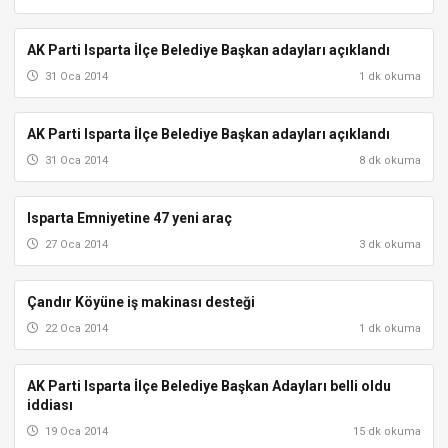
AK Parti Isparta İlçe Belediye Başkan adayları açıklandı
AKSU
31 Oca 2014
1 dk okuma
AK Parti Isparta İlçe Belediye Başkan adayları açıklandı
AKSU
31 Oca 2014
8 dk okuma
Isparta Emniyetine 47 yeni araç
GÖNEN
27 Oca 2014
3 dk okuma
Çandır Köyüne iş makinası desteği
ISPARTA
22 Oca 2014
1 dk okuma
AK Parti Isparta İlçe Belediye Başkan Adayları belli oldu
AKSU
iddiası
19 Oca 2014
15 dk okuma