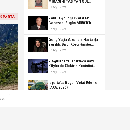
MİRASINI TAŞIYAN GÜL
KOKULU KADİM ŞEHİR /ERDAL
07 Ağu 2026
KESİN
ISPARTA
Zeki Tuğcuoğlu Vefat Etti:
Cenazesi Bugün Müftülük
Camii’nden Kaldırılacak
07 Ağu 2026
Genç Yaşta Amansız Hastalığa
Yenildi: Balcı Köyü Hasibe
Öner’i Son Yolculuğuna
07 Ağu 2026
Uğurladı
9 Ağustos’ta Isparta’da Bazı
Köylerde Elektrik Kesintisi
Yaşanacak
07 Ağu 2026
Isparta’da Bugün Vefat Edenler
(7.08.2026)
07 Ağu 2026
det
Kaya Ailesinin Mutlu Günü:
Minik Yağız Ata Hayata
“Merhaba” Dedi
06 Ağu 2026