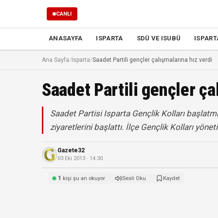
CANLI
ANASAYFA
ISPARTA
SDÜ VE ISUBÜ
ISPART
Ana Sayfa
/
Isparta
/
Saadet Partili gençler çalışmalarına hız verdi
Saadet Partili gençler ça
Saadet Partisi Isparta Gençlik Kolları başlatm
ziyaretlerini başlattı. İlçe Gençlik Kolları yöne
Gazete32
03 Eki 2013 · 14:30
1
kişi şu an okuyor
Sesli Oku
Kaydet