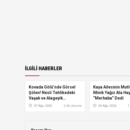
İLGILI HABERLER
Kovada Gölü’nde Görsel
ISPARTA
Kaya Ailesinin Mutl
ISPARTA
Şölen! Nesli Tehlikedeki
Minik Yağız Ata Ha
Vaşak ve Alageyik
“Merhaba” Dedi
Fotokapana Yakalandı
07 Ağu 2026
2 dk okuma
06 Ağu 2026
1