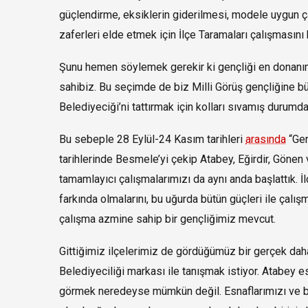
güçlendirme, eksiklerin giderilmesi, modele uygun ça
zaferleri elde etmek için İlçe Taramaları çalışmasın
Şunu hemen söylemek gerekir ki gençliği en donanımlı
sahibiz. Bu seçimde de biz Milli Görüş gençliğine 
Belediyeciği’ni tattırmak için kolları sıvamış durumda
Bu sebeple 28 Eylül-24 Kasım tarihleri
arasında
“Gen
tarihlerinde Besmele’yi çekip Atabey, Eğirdir, Gönen 
tamamlayıcı çalışmalarımızı da aynı anda başlattık. İ
farkında olmalarını, bu uğurda bütün güçleri ile çalı
çalışma azmine sahip bir gençliğimiz mevcut.
Gittiğimiz ilçelerimiz de gördüğümüz bir gerçek daha 
Belediyeciliği markası ile tanışmak istiyor. Atabey
görmek neredeyse mümkün değil. Esnaflarımızı ve büy