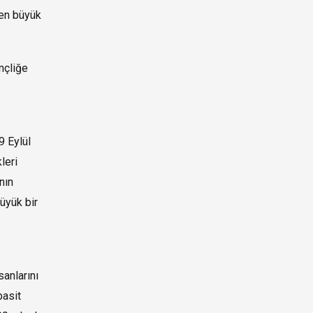
 en büyük
nçliğe
9 Eylül
leri
nın
üyük bir
anlarını
basit