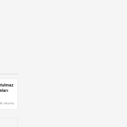
utulmaz
nları
dk okuma