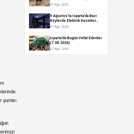
Alageyik Fotokapana Yakalandı
07 Ağu 2026
9 Ağustos’ta Isparta’da Bazı
Köylerde Elektrik Kesintisi
Yaşanacak
07 Ağu 2026
Isparta’da Bugün Vefat Edenler
(7.08.2026)
07 Ağu 2026
ni
mlerinde
r şunları
uğun
lerimizi