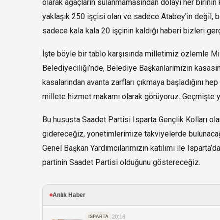
olarak ağaçların sulanmamasından dolayı her birinin k
yaklaşık 250 işçisi olan ve sadece Atabey’in değil, 
sadece kala kala 20 işçinin kaldığı haberi bizleri ge
İşte böyle bir tablo karşısında milletimiz özlemle Mil
Belediyeciliği’nde, Belediye Başkanlarımızın kasasınd
kasalarından avanta zarfları çıkmaya başladığını hep 
millete hizmet makamı olarak görüyoruz. Geçmişte y
Bu hususta Saadet Partisi Isparta Gençlik Kolları ol
gidereceğiz, yönetimlerimize takviyelerde bulunacağ
Genel Başkan Yardımcılarımızın katılımı ile Isparta’da
partinin Saadet Partisi olduğunu göstereceğiz.
Anlık Haber
20:16
ISPARTA