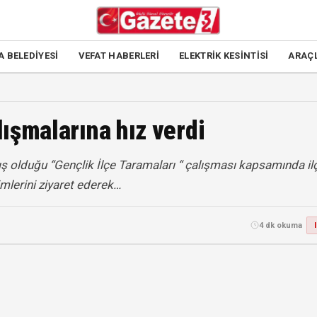
A BELEDİYESİ
VEFAT HABERLERİ
ELEKTRİK KESİNTİSİ
ARAÇ
lışmalarına hız verdi
ış olduğu “Gençlik İlçe Taramaları “ çalışması kapsamında il
timlerini ziyaret ederek…
4 dk okuma