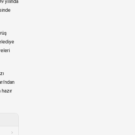
9 yılında
esinde
örüş
elediye
eleri
zı
rı’ndan
 hazır