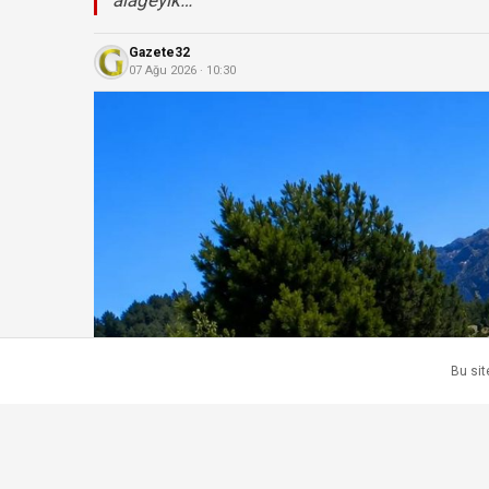
alageyik…
Gazete32
07 Ağu 2026 · 10:30
Bu sit