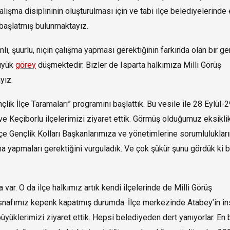
lışma disiplininin oluşturulması için ve tabi ilçe belediyelerinde
ı başlatmış bulunmaktayız.
, şuurlu, niçin çalışma yapması gerektiğinin farkında olan bir ge
büyük
görev
düşmektedir. Bizler de Isparta halkımıza Milli Görüş
yız.
çlik İlçe Taramaları” programını başlattık. Bu vesile ile 28 Eylül-2
ve Keçiborlu ilçelerimizi ziyaret ettik. Görmüş olduğumuz eksiklik
lçe Gençlik Kolları Başkanlarımıza ve yönetimlerine sorumlulukları
şma yapmaları gerektiğini vurguladık. Ve çok şükür şunu gördük ki b
var. O da ilçe halkımız artık kendi ilçelerinde de Milli Görüş
 esnafımız kepenk kapatmış durumda. İlçe merkezinde Atabey’in ins
üklerimizi ziyaret ettik. Hepsi belediyeden dert yanıyorlar. En 