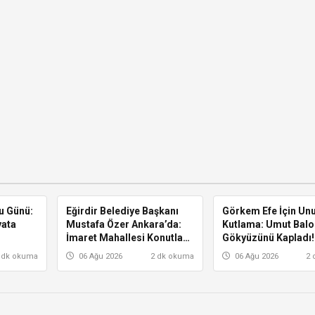
u Günü:
Eğirdir Belediye Başkanı
ISPARTA
Görkem Efe İçin Un
ISPARTA
yata
Mustafa Özer Ankara’da:
Kutlama: Umut Balo
İmaret Mahallesi Konutları
Gökyüzünü Kapladı!
İçin Masaya Oturdu
 dk okuma
06 Ağu 2026
2 dk okuma
06 Ağu 2026
2 