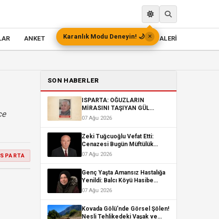
Karanlık Modu Deneyin! 🌙
✕
LAR
ANKET
PREMİUM
DEPREMLER
GALERİ
SON HABERLER
ISPARTA: OĞUZLARIN
MİRASINI TAŞIYAN GÜL
çe
KOKULU KADİM ŞEHİR /ERDAL
07 Ağu 2026
KESİN
Zeki Tuğcuoğlu Vefat Etti:
Cenazesi Bugün Müftülük
Camii’nden Kaldırılacak
07 Ağu 2026
ISPARTA
Genç Yaşta Amansız Hastalığa
Yenildi: Balcı Köyü Hasibe
Öner’i Son Yolculuğuna
07 Ağu 2026
Uğurladı
Kovada Gölü’nde Görsel Şölen!
Nesli Tehlikedeki Vaşak ve