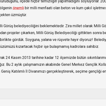
uruduğunu, ilçede hiçbir temizliğin yapılmadığını söylüyorlar. 200
bölgenin
önemli
bir milli menfaati olan beton ve kum çakıl işletm
rçekten üzmüştür.
li Görüş belediyeciliğini beklemektedir. Zira millet olarak Milli G
an projeler çıkarken, Milli Görüş Belediyeciliği gittikten sonra b
birlikte gördük. Soyguna, yalana ve rüşvete hayır diyoruz! Belediy
üzümüzü kızartacak hiçbir işe bulaşmamış kadrolara sahibiz.
arak 24 Kasım 2013 tarihine kadar 12 ilçemizde bütün sıkıntılarımı
ız. Bu 2 aylık çalışmamızın akabinde Genel Merkez Gençlik Kolla
 Geniş Katılımlı İl Divanımızı gerçekleştirerek, seçime gençliği en