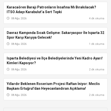
Karacaören Barajı Patronların İnsafına Mı Bırakılacak?
ISPARTA
ITSO Adayı Karabulut’a Sert Tepki
08 Ağu 2026
4 dk okuma
Davraz Kampında Sıcak Gelişme: Sakaryaspor İle Isparta 32
ISPARTA
Spor Karşı Karşıya Gelecek!
08 Ağu 2026
1 dk okuma
Isparta Belediyesi ve İlçe Belediyelerinde Yeni Kadro Ayarı!
ISPARTA
Kimleri Kapsıyor?
08 Ağu 2026
2 dk okuma
Yıllardır Beklenen Roserium Projesi Raftan İniyor: Meclis
ISPARTA
Başkanı Ertuğrul’dan Heyecanlandıran Açıklama!
08 Ağu 2026
2 dk okuma