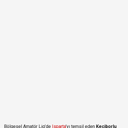
Bölgesel Amatör Lig’de
Isparta
’yı temsil eden
Keçiborlu