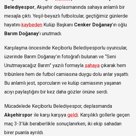
Belediyespor
, Akşehir deplasmanında sahaya anlamlı bir
mesajla çıktı. Yeşil-beyazlı futbolcular, geçtiğimiz günlerde
hayatını
kaybeden
Kulüp Başkanı
Cenker Doğanay
’ın oğlu
Barım Doğanay
’ı unutmadı.
Karşılaşma öncesinde Keçiborlu Belediyesporlu oyuncular,
üzerinde Barım Doğanay’ın fotoğrafı bulunan ve “Seni
Unutmayacağız Barım” yazılı formayla
sahaya
çıkarak hem
tribünlere hem de futbol camiasına duygu dolu anlar yaşattı.
Bu anlamlı jest, sporcuların ve kulüp camiasının yaşanan
acıyı paylaştığını bir kez daha gözler önüne serdi.
Mücadelede Keçiborlu Belediyespor, deplasmanda
Akşehirspor
ile karşı karşıya
geldi
. Karşılıklı gollerle geçen
maç 3-3’lük beraberlikle sonuçlanırken, iki ekip sahadan
birer puanla ayrıldı.