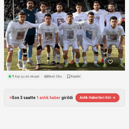
1
kişi şu an okuyor
Sesli Oku
Kaydet
Son 3 saatte
1 anlık haber
girildi
Anlık Haberleri Gör →