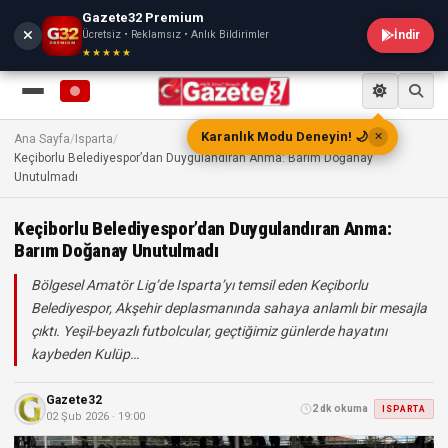
Gazete32 Premium
Ücretsiz • Reklamsız • Anlık Bildirimler
İndir
★★★★★
Karanlık Modu Deneyin! 🌙
✕
Ana Sayfa
/
Isparta
/
Keçiborlu Belediyespor’dan Duygulandıran Anma: Barım Doğanay
Unutulmadı
Keçiborlu Belediyespor’dan Duygulandıran Anma:
Barım Doğanay Unutulmadı
Bölgesel Amatör Lig’de Isparta’yı temsil eden Keçiborlu
Belediyespor, Akşehir deplasmanında sahaya anlamlı bir mesajla
çıktı. Yeşil-beyazlı futbolcular, geçtiğimiz günlerde hayatını
kaybeden Kulüp…
Gazete32
2 dk okuma
ISPARTA
02 Şub 2026 · 19:00