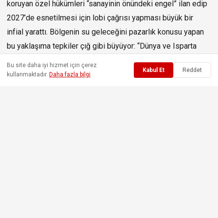
koruyan özel hükümleri “sanayinin önündeki engel” ilan edip
2027’de esnetilmesi için lobi çağrısı yapması büyük bir
infial yarattı. Bölgenin su geleceğini pazarlık konusu yapan
bu yaklaşıma tepkiler çığ gibi büyüyor: “Dünya ve Isparta
sadece sanayiciden mi ibaret, yarın içecek bir yudum temiz
Bu site daha iyi hizmet için çerez
Kabul Et
Reddet
su bulamazsak sanayi neye yarayacak?”
kullanmaktadır.
Daha fazla bilgi
Isparta Ticaret ve Sanayi Odası (ITSO) Başkan Adayı Yunus
Karabulut’un Karma OSB ziyaretinde dile getirdiği ifadeler,
bölgenin su geleceğini doğrudan hedef alan son derece
tehlikeli bir anlayışı gözler önüne serdi.
Karabulut, Orman ve Su İşleri Bakanlığı tarafından su
kaynağını korumak amacıyla yürürlüğe konan Karacaören 1
ve 2 Baraj Gölü Özel Hükümleri’ni kentin büyümesini
kısıtlayan bir “engel” gibi sunarak, 2027 yılındaki revizyon