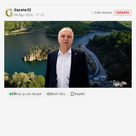
Gazete32
4 dk okuma
ISPARTA
08 Ağu 2026 · 17:13
24
kişi şu an okuyor
Sesli Oku
Kaydet