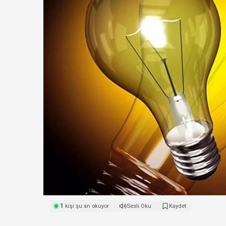
1
kişi şu an okuyor
Sesli Oku
Kaydet