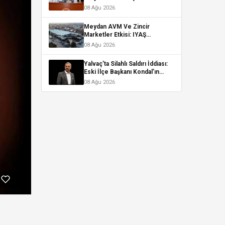
Başkanı Ertuğrul’dan
08 Ağu 2026
Heyecanlandıran Açıklama!
Meydan AVM Ve Zincir
Marketler Etkisi: IYAŞ
Perakendede Güç Mü
08 Ağu 2026
Kaybediyor?
Yalvaç’ta Silahlı Saldırı İddiası:
Eski İlçe Başkanı Kondal’ın
Aracı Hedef Alındı
08 Ağu 2026