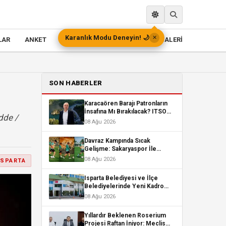
Karanlık Modu Deneyin! 🌙
✕
LAR
ANKET
PREMİUM
DEPREMLER
GALERİ
SON HABERLER
Karacaören Barajı Patronların
İnsafına Mı Bırakılacak? ITSO
dde /
Adayı Karabulut’a Sert Tepki
08 Ağu 2026
Davraz Kampında Sıcak
Gelişme: Sakaryaspor İle
Isparta 32 Spor Karşı Karşıya
08 Ağu 2026
ISPARTA
Gelecek!
Isparta Belediyesi ve İlçe
Belediyelerinde Yeni Kadro
Ayarı! Kimleri Kapsıyor?
08 Ağu 2026
Yıllardır Beklenen Roserium
Projesi Raftan İniyor: Meclis