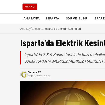
CANLI
TV
ANASAYFA
ISPARTA
SDÜ VE ISUBÜ
ISPART
Ana Sayfa
/
Isparta
/
Isparta’da Elektrik Kesintileri
Isparta’da Elektrik Kesint
Isparta’da 7-8-9 Kasım tarihinde bazı mahalle
Sokak ISPARTA,MERKEZ,MERKEZ HALIKENT
Gazete32
07 Kas 2023 · 10:07