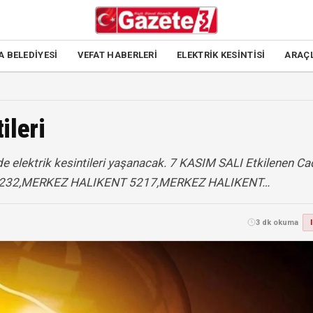
A BELEDİYESİ
VEFAT HABERLERİ
ELEKTRİK KESİNTİSİ
ARAÇ
ileri
de elektrik kesintileri yaşanacak. 7 KASIM SALI Etkilenen Ca
 232,MERKEZ HALIKENT 5217,MERKEZ HALIKENT…
3 dk okuma