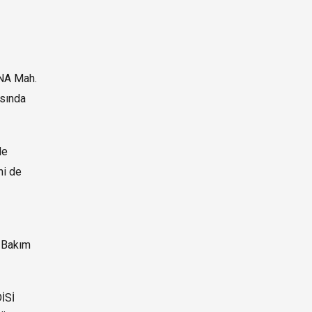
NA Mah.
sında
de
ni de
 Bakım
İSİ