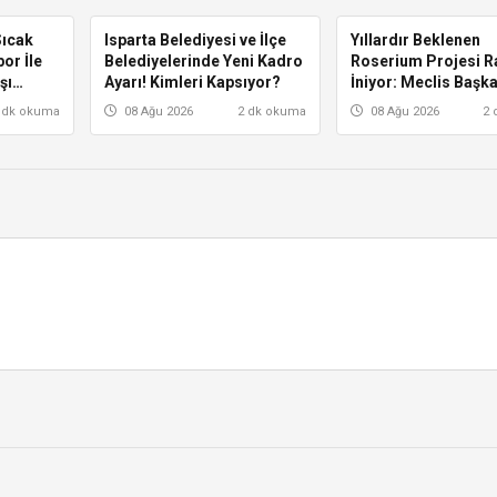
ıcak
Isparta Belediyesi ve İlçe
ISPARTA
Yıllardır Beklenen
ISPARTA
or İle
Belediyelerinde Yeni Kadro
Roserium Projesi R
şı
Ayarı! Kimleri Kapsıyor?
İniyor: Meclis Başka
Ertuğrul’dan
 dk okuma
08 Ağu 2026
2 dk okuma
08 Ağu 2026
2 
Heyecanlandıran Aç