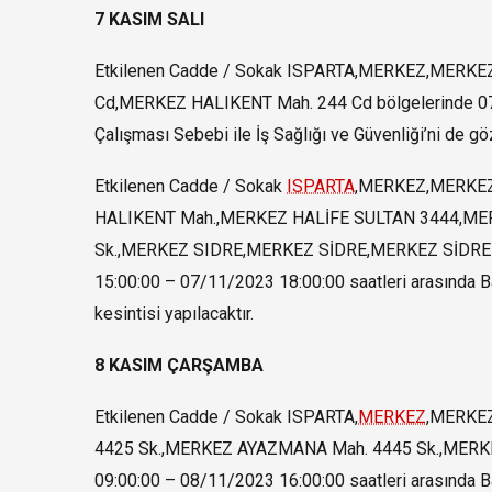
7 KASIM SALI
Etkilenen Cadde / Sokak ISPARTA,MERKEZ,MERK
Cd,MERKEZ HALIKENT Mah. 244 Cd bölgelerinde 07
Çalışması Sebebi ile İş Sağlığı ve Güvenliği’ni de göz
Etkilenen Cadde / Sokak
ISPARTA
,MERKEZ,MERKEZ
HALIKENT Mah.,MERKEZ HALİFE SULTAN 3444,ME
Sk.,MERKEZ SIDRE,MERKEZ SİDRE,MERKEZ SİDRE Ma
15:00:00 – 07/11/2023 18:00:00 saatleri arasında Ba
kesintisi yapılacaktır.
8 KASIM ÇARŞAMBA
Etkilenen Cadde / Sokak ISPARTA,
MERKEZ
,MERKE
4425 Sk.,MERKEZ AYAZMANA Mah. 4445 Sk.,MERK
09:00:00 – 08/11/2023 16:00:00 saatleri arasında Ba