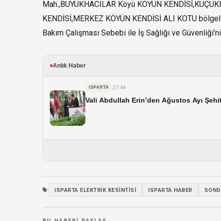
Mah.,BÜYÜKHACILAR Köyü KÖYÜN KENDİSİ,KÜÇÜK
KENDİSİ,MERKEZ KÖYÜN KENDİSİ ALI KOTU bölgeleri
Bakım Çalışması Sebebi ile İş Sağlığı ve Güvenliği’ni
Anlık Haber
17:44
ISPARTA
Vali Abdullah Erin’den Ağustos Ayı Şehi
ISPARTA ELEKTRIK KESINTISI
ISPARTA HABER
SOND
BU HABERI PAYLAŞ