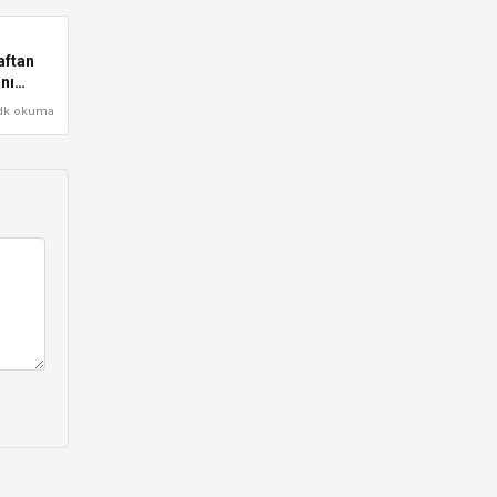
aftan
nı
dk okuma
ıklama!