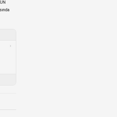
YÜN
sında