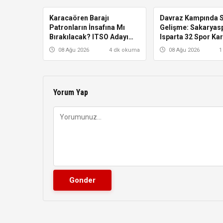
Karacaören Barajı
ISPARTA
Davraz Kampında S
ISPARTA
Patronların İnsafına Mı
Gelişme: Sakaryasp
Bırakılacak? ITSO Adayı
Isparta 32 Spor Kar
Karabulut’a Sert Tepki
Karşıya Gelecek!
08 Ağu 2026
4 dk okuma
08 Ağu 2026
1
Yorum Yap