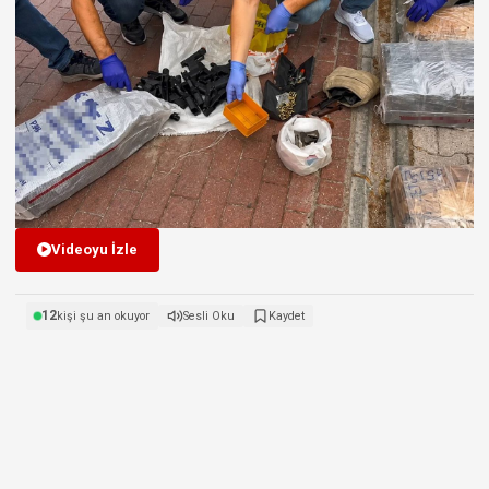
Videoyu İzle
12
kişi şu an okuyor
Sesli Oku
Kaydet