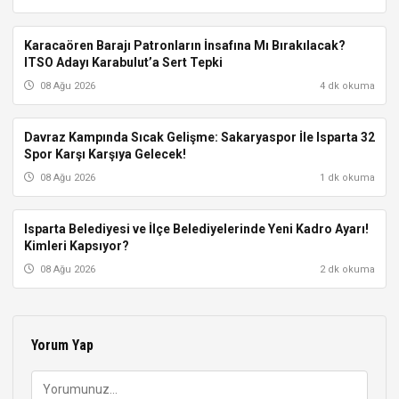
Karacaören Barajı Patronların İnsafına Mı Bırakılacak?
ISPARTA
ITSO Adayı Karabulut’a Sert Tepki
08 Ağu 2026
4 dk okuma
Davraz Kampında Sıcak Gelişme: Sakaryaspor İle Isparta 32
ISPARTA
Spor Karşı Karşıya Gelecek!
08 Ağu 2026
1 dk okuma
Isparta Belediyesi ve İlçe Belediyelerinde Yeni Kadro Ayarı!
ISPARTA
Kimleri Kapsıyor?
08 Ağu 2026
2 dk okuma
Yorum Yap