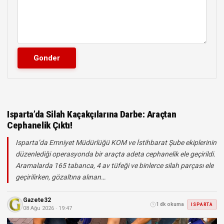
Isparta’da Silah Kaçakçılarına Darbe: Araçtan
Cephanelik Çıktı!
Isparta’da Emniyet Müdürlüğü KOM ve İstihbarat Şube ekiplerinin
düzenlediği operasyonda bir araçta adeta cephanelik ele geçirildi.
Aramalarda 165 tabanca, 4 av tüfeği ve binlerce silah parçası ele
geçirilirken, gözaltına alınan…
Gazete32
1 dk okuma
ISPARTA
08 Ağu 2026 · 19:47