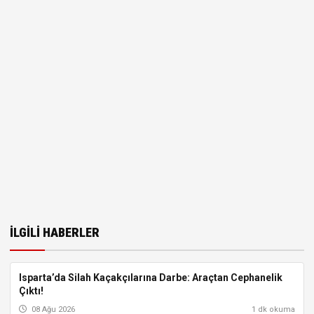
İLGILI HABERLER
Isparta’da Silah Kaçakçılarına Darbe: Araçtan Cephanelik
ISPARTA
Çıktı!
08 Ağu 2026
1 dk okuma