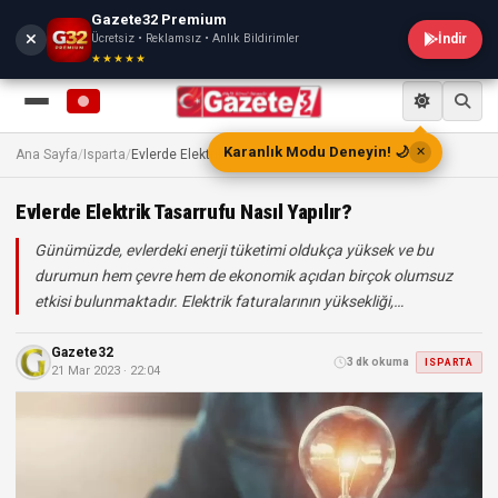
Gazete32 Premium
Ücretsiz • Reklamsız • Anlık Bildirimler
İndir
★★★★★
TV
Karanlık Modu Deneyin! 🌙
✕
Ana Sayfa
/
Isparta
/
Evlerde Elektrik Tasarrufu Nasıl Yapılır?
Evlerde Elektrik Tasarrufu Nasıl Yapılır?
Günümüzde, evlerdeki enerji tüketimi oldukça yüksek ve bu
durumun hem çevre hem de ekonomik açıdan birçok olumsuz
etkisi bulunmaktadır. Elektrik faturalarının yüksekliği,…
Gazete32
3 dk okuma
ISPARTA
21 Mar 2023 · 22:04