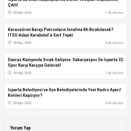
Çıktı!
08 Ağu 2026
1 dk okuma
Karacaören Barajı Patronların İnsafına Mı Bırakılacak?
ISPARTA
ITSO Adayı Karabulut’a Sert Tepki
08 Ağu 2026
4 dk okuma
Davraz Kampında Sıcak Gelişme: Sakaryaspor İle Isparta 32
ISPARTA
Spor Karşı Karşıya Gelecek!
08 Ağu 2026
1 dk okuma
Isparta Belediyesi ve İlçe Belediyelerinde Yeni Kadro Ayarı!
ISPARTA
Kimleri Kapsıyor?
08 Ağu 2026
2 dk okuma
Yorum Yap