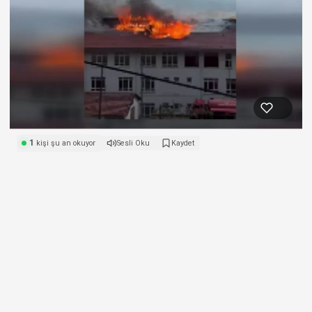
1
kişi şu an okuyor
Sesli Oku
Kaydet