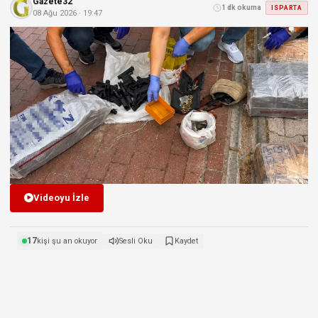
Gazete32
1 dk okuma
ISPARTA
08 Ağu 2026 · 19:47
Videoyu İzle
17
kişi şu an okuyor
Sesli Oku
Kaydet