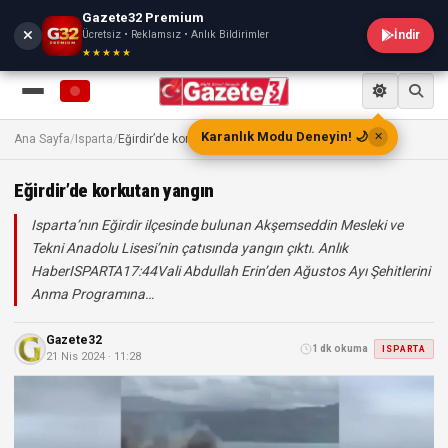
Gazete32 Premium
Ücretsiz • Reklamsız • Anlık Bildirimler
İndir
★★★★★
TV
Karanlık Modu Deneyin! 🌙
✕
Ana Sayfa
/
Isparta
/
Eğirdir’de korkutan yangın
Eğirdir’de korkutan yangın
Isparta’nın Eğirdir ilçesinde bulunan Akşemseddin Mesleki ve
Tekni Anadolu Lisesi’nin çatısında yangın çıktı. Anlık
HaberISPARTA17:44Vali Abdullah Erin’den Ağustos Ayı Şehitlerini
Anma Programına…
Gazete32
1 dk okuma
ISPARTA
21 Nis 2024 · 11:28