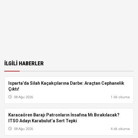
İLGILI HABERLER
Isparta’da Silah Kaçakçılarına Darbe: Araçtan Cephanelik
ISPARTA
Çıktı!
08 Ağu 2026
1 dk okuma
Karacaören Barajı Patronların İnsafına Mı Bırakılacak?
ISPARTA
ITSO Adayı Karabulut’a Sert Tepki
08 Ağu 2026
4 dk okuma