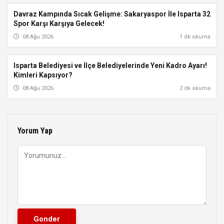
Davraz Kampında Sıcak Gelişme: Sakaryaspor İle Isparta 32
ISPARTA
Spor Karşı Karşıya Gelecek!
08 Ağu 2026
1 dk okuma
Isparta Belediyesi ve İlçe Belediyelerinde Yeni Kadro Ayarı!
ISPARTA
Kimleri Kapsıyor?
08 Ağu 2026
2 dk okuma
Yorum Yap