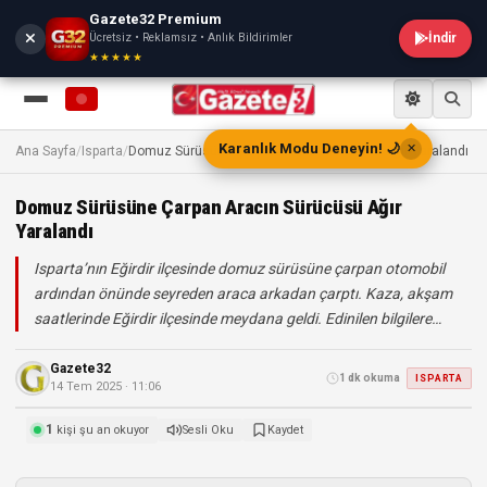
Gazete32 Premium
Ücretsiz • Reklamsız • Anlık Bildirimler
İndir
★★★★★
TV
Karanlık Modu Deneyin! 🌙
✕
Ana Sayfa
/
Isparta
/
Domuz Sürüsüne Çarpan Aracın Sürücüsü Ağır Yaralandı
Domuz Sürüsüne Çarpan Aracın Sürücüsü Ağır
Yaralandı
Isparta’nın Eğirdir ilçesinde domuz sürüsüne çarpan otomobil
ardından önünde seyreden araca arkadan çarptı. Kaza, akşam
saatlerinde Eğirdir ilçesinde meydana geldi. Edinilen bilgilere…
Gazete32
1 dk okuma
ISPARTA
14 Tem 2025 · 11:06
1
kişi şu an okuyor
Sesli Oku
Kaydet