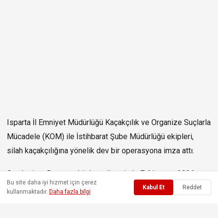
Isparta İl Emniyet Müdürlüğü Kaçakçılık ve Organize Suçlarla
Mücadele (KOM) ile İstihbarat Şube Müdürlüğü ekipleri,
silah kaçakçılığına yönelik dev bir operasyona imza attı.
Cumhuriyet Başsavcılığı koordinesinde 7 Ağustos 2026
Bu site daha iyi hizmet için çerez
tarihinde il merkezinde gerçekleştirilen operasyonda, takibe
Kabul Et
Reddet
kullanmaktadır.
Daha fazla bilgi
alınan bir araç durdurularak arama yapıldı.