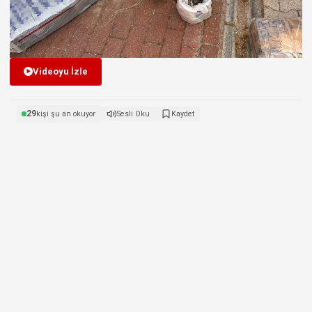
Videoyu İzle
29
kişi şu an okuyor
Sesli Oku
Kaydet