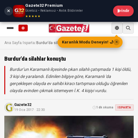
Gazete32 Premium
Ücretsiz • Reklamsız • Anlık Bildirimler
İndir
★★★★★
Karanlık Modu Deneyin! 🌙
✕
Ana Sayfa
/
Isparta
/
Burdur’da silahlar konuştu
Burdur’da silahlar konuştu
Burdur’un Karamanlı ilçesinde çıkan silahlı çatışmada 1 kişi öldü,
3 kişi de yaralandı. Edinilen bilgiye göre, Karamanlı 'da
gerçekleşen olayda ev sahibi kiracı tartışması olduğu öğrenilen
olayda evinden çıkmak istemeyen İ.K. 4 kişiyi vurdu.
Gazete32
1 dk okuma
ISPARTA
19 Oca 2017 · 22:30