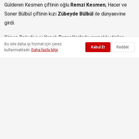
Gülderen Kesmen çiftinin oğlu
Remzi Kesmen
, Hacer ve
Soner Bülbül çiftinin kızı
Zübeyde Bülbül
ile dünyaevine
girdi.
Gönen Belediyesi Kapalı Pazar Yeri’nde gerçekleştirilen
Bu site daha iyi hizmet için çerez
görkemli düğün merasimi, bölge siyasetinin önemli
Kabul Et
Reddet
kullanmaktadır.
Daha fazla bilgi
isimlerini, belediye başkanlarını ve çok sayıda davetliyi aynı
çatı altında buluşturdu.