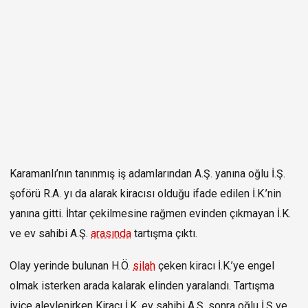
Karamanlı’nın tanınmış iş adamlarından A.Ş. yanına oğlu İ.Ş.
şoförü R.A. yı da alarak kiracısı olduğu ifade edilen İ.K.’nin
yanına gitti. İhtar çekilmesine rağmen evinden çıkmayan İ.K.
ve ev sahibi A.Ş.
arasında
tartışma çıktı.
Olay yerinde bulunan H.Ö.
silah
çeken kiracı İ.K.’ye engel
olmak isterken arada kalarak elinden yaralandı. Tartışma
iyice alevlenirken Kiracı İ.K. ev sahibi A.Ş, sonra oğlu İ.Ş ve