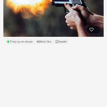
1
kişi şu an okuyor
Sesli Oku
Kaydet