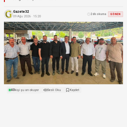
Gazete32
2 dk okuma
GÖNEN
09 Ağu 2026 · 15:20
40
kişi şu an okuyor
Sesli Oku
Kaydet