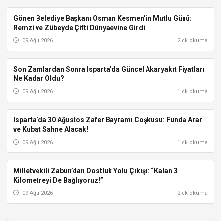
Gönen Belediye Başkanı Osman Kesmen’in Mutlu Günü:
GÖNEN
Remzi ve Zübeyde Çifti Dünyaevine Girdi
09 Ağu 2026
2 dk okuma
Son Zamlardan Sonra Isparta’da Güncel Akaryakıt Fiyatları
ISPARTA
Ne Kadar Oldu?
09 Ağu 2026
1 dk okuma
Isparta’da 30 Ağustos Zafer Bayramı Coşkusu: Funda Arar
ISPARTA
ve Kubat Sahne Alacak!
09 Ağu 2026
1 dk okuma
Milletvekili Zabun’dan Dostluk Yolu Çıkışı: “Kalan 3
ISPARTA
Kilometreyi De Bağlıyoruz!”
09 Ağu 2026
2 dk okuma