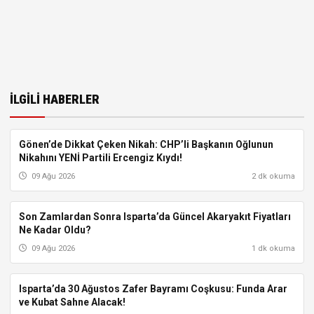
İLGILI HABERLER
Gönen’de Dikkat Çeken Nikah: CHP’li Başkanın Oğlunun
GÖNEN
Nikahını YENİ Partili Ercengiz Kıydı!
09 Ağu 2026
2 dk okuma
Son Zamlardan Sonra Isparta’da Güncel Akaryakıt Fiyatları
ISPARTA
Ne Kadar Oldu?
09 Ağu 2026
1 dk okuma
Isparta’da 30 Ağustos Zafer Bayramı Coşkusu: Funda Arar
ISPARTA
ve Kubat Sahne Alacak!