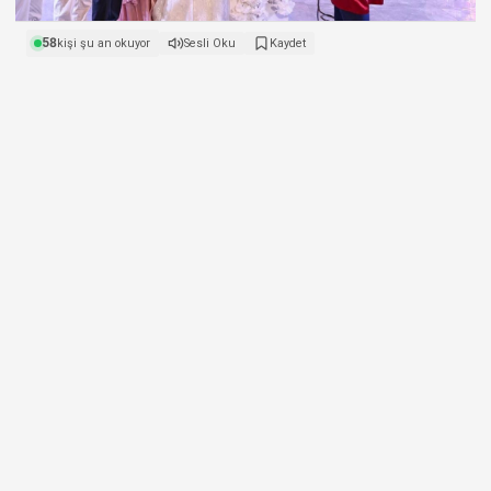
58
kişi şu an okuyor
Sesli Oku
Kaydet