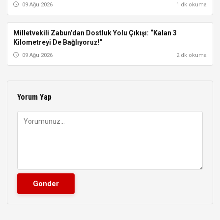
09 Ağu 2026
1 dk okuma
Milletvekili Zabun’dan Dostluk Yolu Çıkışı: “Kalan 3
ISPARTA
Kilometreyi De Bağlıyoruz!”
09 Ağu 2026
2 dk okuma
Yorum Yap