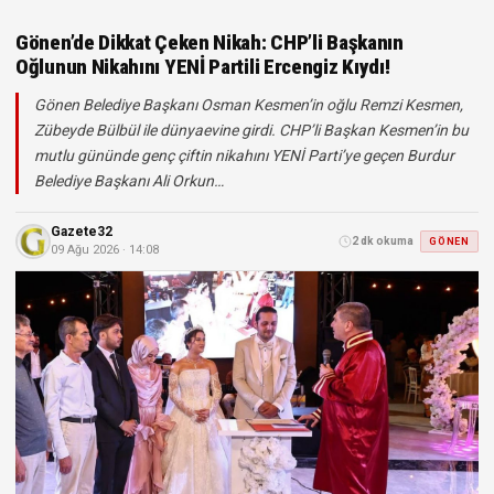
Gönen’de Dikkat Çeken Nikah: CHP’li Başkanın
Oğlunun Nikahını YENİ Partili Ercengiz Kıydı!
Gönen Belediye Başkanı Osman Kesmen’in oğlu Remzi Kesmen,
Zübeyde Bülbül ile dünyaevine girdi. CHP’li Başkan Kesmen’in bu
mutlu gününde genç çiftin nikahını YENİ Parti’ye geçen Burdur
Belediye Başkanı Ali Orkun…
Gazete32
2 dk okuma
GÖNEN
09 Ağu 2026 · 14:08