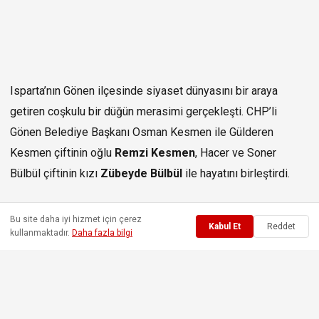
Isparta’nın Gönen ilçesinde siyaset dünyasını bir araya
getiren coşkulu bir düğün merasimi gerçekleşti. CHP’li
Gönen Belediye Başkanı Osman Kesmen ile Gülderen
Kesmen çiftinin oğlu
Remzi Kesmen
, Hacer ve Soner
Bülbül çiftinin kızı
Zübeyde Bülbül
ile hayatını birleştirdi.
8 Ağustos Cumartesi günü Gönen Belediyesi Kapalı Pazar
Bu site daha iyi hizmet için çerez
Yeri’nde düzenlenen görkemli düğün töreni, bölge
Kabul Et
Reddet
kullanmaktadır.
Daha fazla bilgi
siyasetinin önemli isimlerini ve çok sayıda davetliyi aynı çatı
altında buluşturdu.