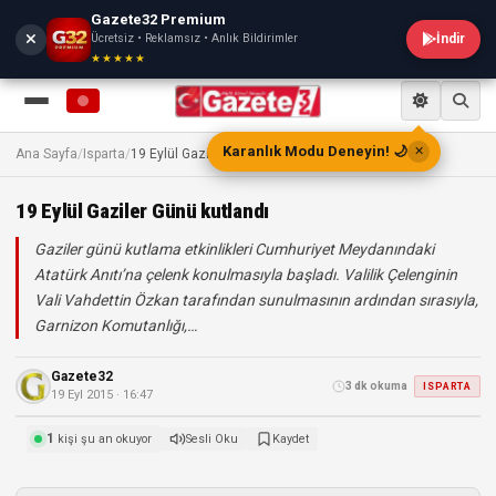
Gazete32 Premium
Ücretsiz • Reklamsız • Anlık Bildirimler
İndir
★★★★★
Karanlık Modu Deneyin! 🌙
✕
Ana Sayfa
/
Isparta
/
19 Eylül Gaziler Günü kutlandı
19 Eylül Gaziler Günü kutlandı
Gaziler günü kutlama etkinlikleri Cumhuriyet Meydanındaki
Atatürk Anıtı’na çelenk konulmasıyla başladı. Valilik Çelenginin
Vali Vahdettin Özkan tarafından sunulmasının ardından sırasıyla,
Garnizon Komutanlığı,…
Gazete32
3 dk okuma
ISPARTA
19 Eyl 2015 · 16:47
1
kişi şu an okuyor
Sesli Oku
Kaydet