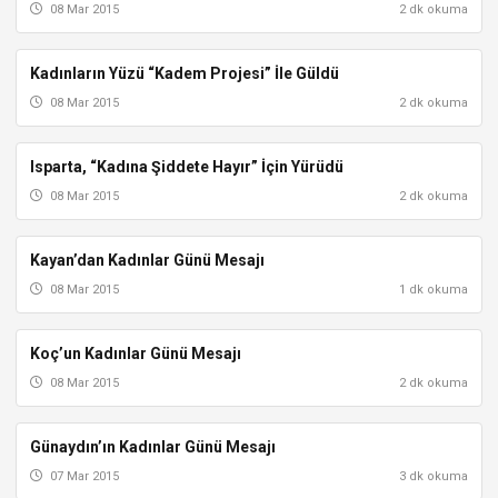
08 Mar 2015
2 dk okuma
Kadınların Yüzü “Kadem Projesi” İle Güldü
ISPARTA
08 Mar 2015
2 dk okuma
Isparta, “Kadına Şiddete Hayır” İçin Yürüdü
ISPARTA
08 Mar 2015
2 dk okuma
Kayan’dan Kadınlar Günü Mesajı
ISPARTA
08 Mar 2015
1 dk okuma
Koç’un Kadınlar Günü Mesajı
ISPARTA
08 Mar 2015
2 dk okuma
Günaydın’ın Kadınlar Günü Mesajı
ISPARTA
07 Mar 2015
3 dk okuma