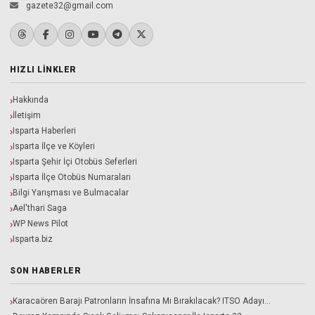
gazete32@gmail.com
HIZLI LINKLER
Hakkında
İletişim
Isparta Haberleri
Isparta İlçe ve Köyleri
Isparta Şehir İçi Otobüs Seferleri
Isparta İlçe Otobüs Numaraları
Bilgi Yarışması ve Bulmacalar
Ael'thari Saga
WP News Pilot
Isparta.biz
SON HABERLER
Karacaören Barajı Patronların İnsafına Mı Bırakılacak? ITSO Adayı…