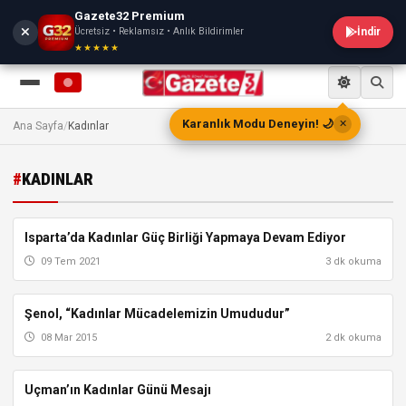
Gazete32 Premium
Ücretsiz • Reklamsız • Anlık Bildirimler
İndir
★★★★★
Karanlık Modu Deneyin! 🌙
✕
Ana Sayfa
/
Kadınlar
#
KADINLAR
Isparta’da Kadınlar Güç Birliği Yapmaya Devam Ediyor
ISPARTA
09 Tem 2021
3 dk okuma
Şenol, “Kadınlar Mücadelemizin Umududur”
ISPARTA
08 Mar 2015
2 dk okuma
Uçman’ın Kadınlar Günü Mesajı
ISPARTA