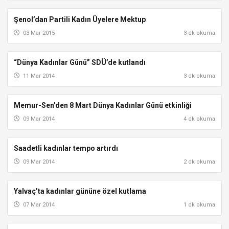
Şenol’dan Partili Kadın Üyelere Mektup
ISPARTA
03 Mar 2015
3 dk okuma
“Dünya Kadınlar Günü” SDÜ’de kutlandı
ISPARTA
11 Mar 2014
3 dk okuma
Memur-Sen’den 8 Mart Dünya Kadınlar Günü etkinliği
ISPARTA
09 Mar 2014
4 dk okuma
Saadetli kadınlar tempo artırdı
ISPARTA
09 Mar 2014
2 dk okuma
Yalvaç’ta kadınlar gününe özel kutlama
ISPARTA
07 Mar 2014
1 dk okuma