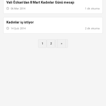
Vali Özkan’dan 8 Mart Kadınlar Günü mesajı
ISPARTA
06 Mar 2014
1 dk okuma
Kadınlar iş istiyor
ISPARTA
14 Şub 2014
2 dk okuma
Sonraki
1
2
»