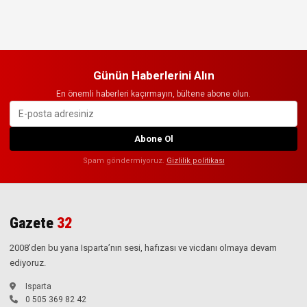
Günün Haberlerini Alın
En önemli haberleri kaçırmayın, bültene abone olun.
Abone Ol
Spam göndermiyoruz.
Gizlilik politikası
Gazete
32
2008’den bu yana Isparta’nın sesi, hafızası ve vicdanı olmaya devam
ediyoruz.
Isparta
0 505 369 82 42