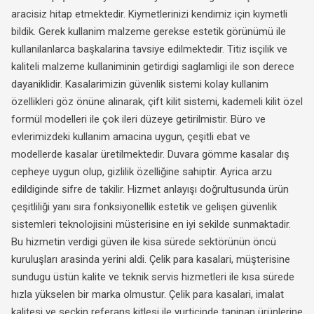
aracisiz hitap etmektedir. Kiymetlerinizi kendimiz için kıymetli
bildik. Gerek kullanim malzeme gerekse estetik görünümü ile
kullanilanlarca başkalarina tavsiye edilmektedir. Titiz isçilik ve
kaliteli malzeme kullaniminin getirdigi saglamligi ile son derece
dayaniklidir. Kasalarimizin güvenlik sistemi kolay kullanim
özellikleri göz önüne alinarak, çift kilit sistemi, kademeli kilit özel
formül modelleri ile çok ileri düzeye getirilmistir. Büro ve
evlerimizdeki kullanim amacina uygun, çeşitli ebat ve
modellerde kasalar üretilmektedir. Duvara gömme kasalar dış
cepheye uygun olup, gizlilik özelliğine sahiptir. Ayrica arzu
edildiginde sifre de takilir. Hizmet anlayışı doğrultusunda ürün
çeşitliliği yanı sıra fonksiyonellik estetik ve gelişen güvenlik
sistemleri teknolojisini müsterisine en iyi sekilde sunmaktadir.
Bu hizmetin verdigi güven ile kisa sürede sektörünün öncü
kuruluşları arasinda yerini aldi. Çelik para kasalari, müşterisine
sundugu üstün kalite ve teknik servis hizmetleri ile kısa sürede
hızla yükselen bir marka olmustur. Çelik para kasalari, imalat
kalitesi ve seçkin referans kitlesi ile yurtiçinde taninan ürünlerine