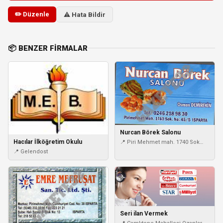
✏️ Düzenle
⚠️ Hata Bildir
📦 BENZER FIRMALAR
Nurcan Börek Salonu
Hacılar İlköğretim Okulu
📍 Piri Mehmet mah. 1740 Sok
no:45/5
📍 Gelendost
Seri ilan Vermek