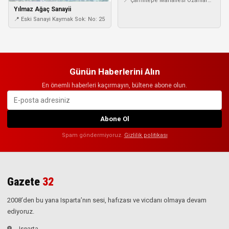
📍 Çamlıtepe Mahallesi Ozanlar
Yılmaz Ağaç Sanayii
Sokak No:19/A Kurtuluş Çankaya
Ankara
📍 Eski Sanayi Kaymak Sok: No: 25
Günün Haberlerini Alın
En önemli haberleri kaçırmayın, bültene abone olun.
Abone Ol
Spam göndermiyoruz.
Gizlilik politikası
Gazete
32
2008’den bu yana Isparta’nın sesi, hafızası ve vicdanı olmaya devam
ediyoruz.
Isparta