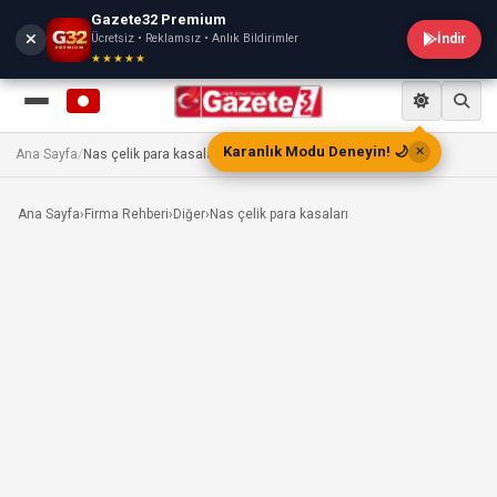
Gazete32 Premium
Ücretsiz • Reklamsız • Anlık Bildirimler
İndir
★★★★★
Karanlık Modu Deneyin! 🌙
✕
Ana Sayfa
/
Nas çelik para kasaları
Ana Sayfa
›
Firma Rehberi
›
Diğer
›
Nas çelik para kasaları