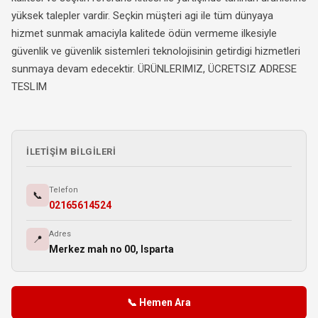
yüksek talepler vardir. Seçkin müşteri agi ile tüm dünyaya
hizmet sunmak amaciyla kalitede ödün vermeme ilkesiyle
güvenlik ve güvenlik sistemleri teknolojisinin getirdigi hizmetleri
sunmaya devam edecektir. ÜRÜNLERIMIZ, ÜCRETSIZ ADRESE
TESLIM
İLETIŞIM BILGILERI
Telefon
📞
02165614524
Adres
📍
Merkez mah no 00, Isparta
📞 Hemen Ara