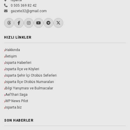
0 505 369 82 42
gazete32@gmail.com
HIZLI LINKLER
Hakkında
İletişim
Isparta Haberleri
Isparta İlçe ve Köyleri
Isparta Şehir İçi Otobüs Seferleri
Isparta İlçe Otobüs Numaraları
Bilgi Yarışması ve Bulmacalar
Ael'thari Saga
WP News Pilot
Isparta.biz
SON HABERLER