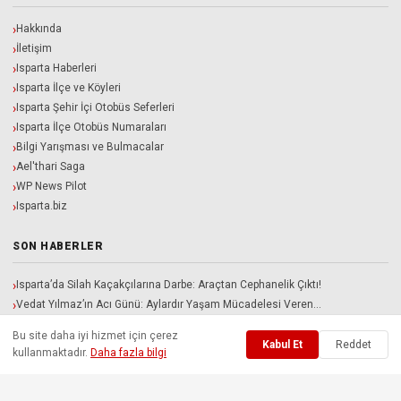
Hakkında
İletişim
Isparta Haberleri
Isparta İlçe ve Köyleri
Isparta Şehir İçi Otobüs Seferleri
Isparta İlçe Otobüs Numaraları
Bilgi Yarışması ve Bulmacalar
Ael'thari Saga
WP News Pilot
Isparta.biz
SON HABERLER
Isparta’da Silah Kaçakçılarına Darbe: Araçtan Cephanelik Çıktı!
Vedat Yılmaz’ın Acı Günü: Aylardır Yaşam Mücadelesi Veren…
Karacaören Barajı Patronların İnsafına Mı Bırakılacak? ITSO Adayı…
Bu site daha iyi hizmet için çerez
Davraz Kampında Sıcak Gelişme: Sakaryaspor İle Isparta 32…
Kabul Et
Reddet
kullanmaktadır.
Daha fazla bilgi
Isparta Belediyesi ve İlçe Belediyelerinde Yeni Kadro Ayarı!…