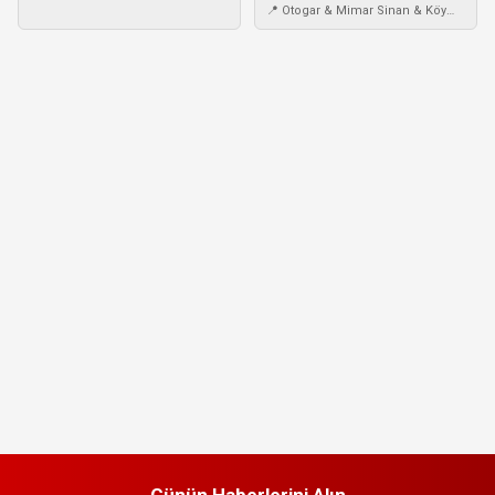
📍 Otogar & Mimar Sinan & Köy
Garajı
Günün Haberlerini Alın