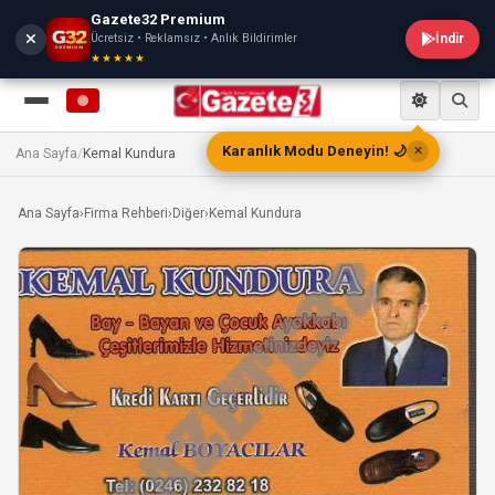
Gazete32 Premium
Ücretsiz • Reklamsız • Anlık Bildirimler
İndir
★★★★★
Karanlık Modu Deneyin! 🌙
✕
Ana Sayfa
/
Kemal Kundura
Ana Sayfa
›
Firma Rehberi
›
Diğer
›
Kemal Kundura