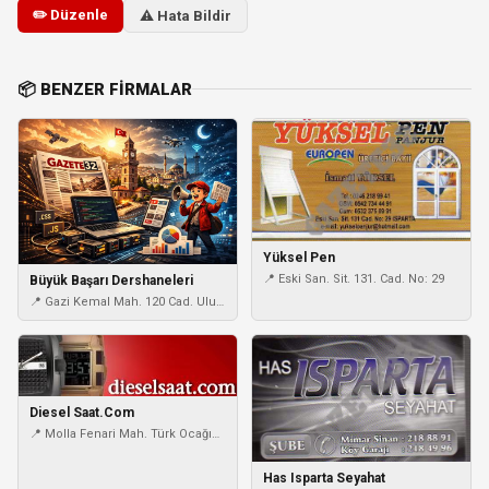
✏️ Düzenle
⚠️ Hata Bildir
📦 BENZER FIRMALAR
Yüksel Pen
📍 Eski San. Sit. 131. Cad. No: 29
Büyük Başarı Dershaneleri
📍 Gazi Kemal Mah. 120 Cad. Ulu
Cami Arkası
Diesel Saat.Com
📍 Molla Fenari Mah. Türk Ocağı
Cad. No:3 Kat:4 Cağaloğlu /
İstanbul / Eminönü / İstanbul
Has Isparta Seyahat