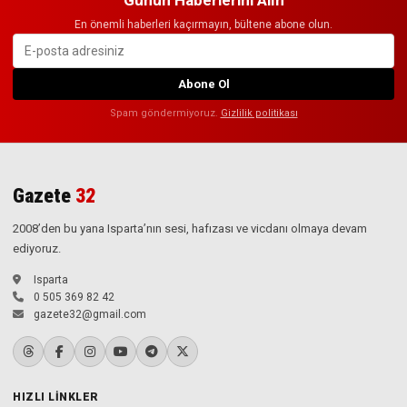
En önemli haberleri kaçırmayın, bültene abone olun.
Abone Ol
Spam göndermiyoruz.
Gizlilik politikası
Gazete
32
2008’den bu yana Isparta’nın sesi, hafızası ve vicdanı olmaya devam
ediyoruz.
Isparta
0 505 369 82 42
gazete32@gmail.com
HIZLI LINKLER