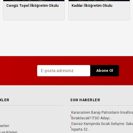
Cengiz Topel İlköğretim Okulu
Kadılar İlköğretim Okulu
Abone Ol
NKLER
SON HABERLER
Karacaören Barajı Patronların İnsafın
Bırakılacak? ITSO Adayı…
Davraz Kampında Sıcak Gelişme: Saka
erleri
Isparta 32…
e ve Köyleri