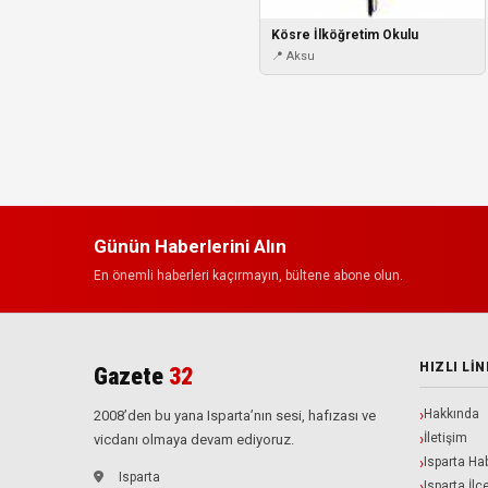
Kösre İlköğretim Okulu
📍 Aksu
Günün Haberlerini Alın
En önemli haberleri kaçırmayın, bültene abone olun.
HIZLI LI
Gazete
32
Hakkında
2008’den bu yana Isparta’nın sesi, hafızası ve
İletişim
vicdanı olmaya devam ediyoruz.
Isparta Hab
Isparta
Isparta İlç