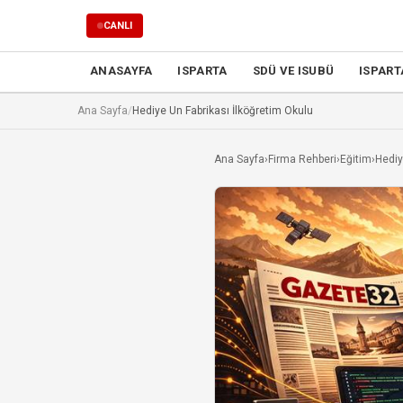
CANLI
ANASAYFA
ISPARTA
SDÜ VE ISUBÜ
ISPART
Ana Sayfa
/
Hediye Un Fabrikası İlköğretim Okulu
Ana Sayfa
›
Firma Rehberi
›
Eğitim
›
Hediy