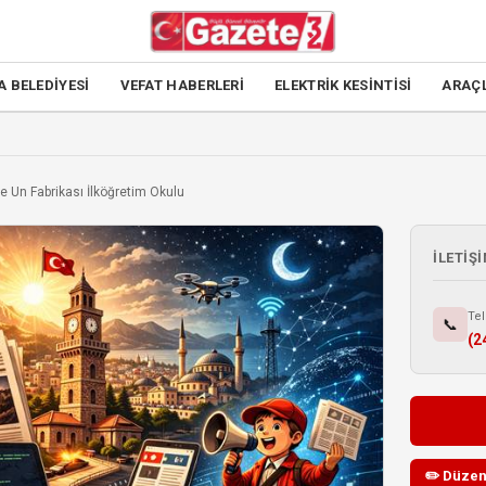
A BELEDİYESİ
VEFAT HABERLERİ
ELEKTRİK KESİNTİSİ
ARAÇ
e Un Fabrikası İlköğretim Okulu
İLETIŞI
Te
📞
(2
✏️ Düzen