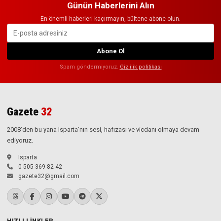
Günün Haberlerini Alın
En önemli haberleri kaçırmayın, bültene abone olun.
Abone Ol
Spam göndermiyoruz.
Gizlilik politikası
Gazete
32
2008’den bu yana Isparta’nın sesi, hafızası ve vicdanı olmaya devam
ediyoruz.
Isparta
0 505 369 82 42
gazete32@gmail.com