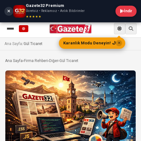
Gazete32 Premium
Ücretsiz • Reklamsız • Anlık Bildirimler
İndir
★★★★★
Karanlık Modu Deneyin! 🌙
✕
Ana Sayfa
/
Gül Ticaret
Ana Sayfa
›
Firma Rehberi
›
Diğer
›
Gül Ticaret