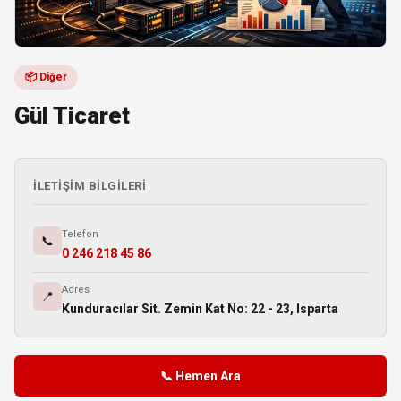
📦 Diğer
Gül Ticaret
İLETIŞIM BILGILERI
Telefon
📞
0 246 218 45 86
Adres
📍
Kunduracılar Sit. Zemin Kat No: 22 - 23, Isparta
📞 Hemen Ara