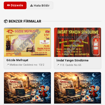
✏️ Düzenle
⚠️ Hata Bildir
📦 BENZER FIRMALAR
Gözde Mefruşat
İmdat Yangın Söndürme
📍 Matbacılar Caddesi no: 13/2
📍 113. Cadde No:65