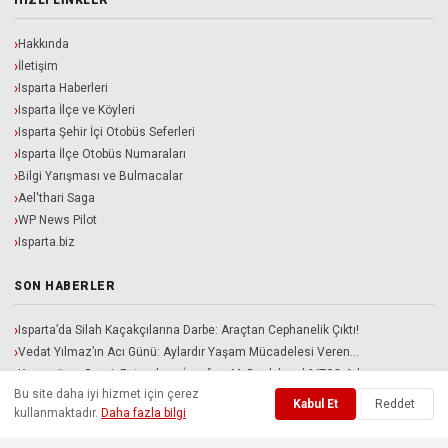
HIZLI LINKLER
Hakkında
İletişim
Isparta Haberleri
Isparta İlçe ve Köyleri
Isparta Şehir İçi Otobüs Seferleri
Isparta İlçe Otobüs Numaraları
Bilgi Yarışması ve Bulmacalar
Ael'thari Saga
WP News Pilot
Isparta.biz
SON HABERLER
Isparta’da Silah Kaçakçılarına Darbe: Araçtan Cephanelik Çıktı!
Vedat Yılmaz’ın Acı Günü: Aylardır Yaşam Mücadelesi Veren…
Karacaören Barajı Patronların İnsafına Mı Bırakılacak? ITSO Adayı…
Bu site daha iyi hizmet için çerez
Davraz Kampında Sıcak Gelişme: Sakaryaspor İle Isparta 32…
Kabul Et
Reddet
kullanmaktadır.
Daha fazla bilgi
Isparta Belediyesi ve İlçe Belediyelerinde Yeni Kadro Ayarı!…