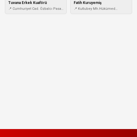
Tuvana Erkek Kuaförü
Fatih Kuruyemiş
📍 Cumhuriyet Cad. Özbalcı Pasajı
📍 Kutlubey Mh.Hükümed
. No: 16
Cad..No:1 İsparta