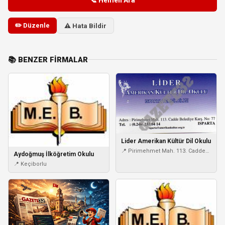
✏️ Düzenle
⚠️ Hata Bildir
📚 BENZER FIRMALAR
Lider Amerikan Kültür Dil Okulu
📍 Pirimehmet Mah. 113. Cadde
Aydoğmuş İlköğretim Okulu
Belediye Karş. No:77
📍 Keçiborlu