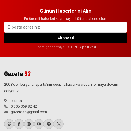
Günün Haberlerini Alın
En önemli haberleri kaçırmayın, bültene abone olun.
Abone Ol
Spam göndermiyoruz.
Gizlilik politikası
Gazete
32
2008’den bu yana Isparta’nın sesi, hafızası ve vicdanı olmaya devam
ediyoruz.
Isparta
0 505 369 82 42
gazete32@gmail.com