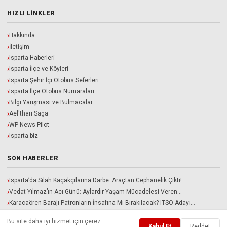
HIZLI LINKLER
Hakkında
İletişim
Isparta Haberleri
Isparta İlçe ve Köyleri
Isparta Şehir İçi Otobüs Seferleri
Isparta İlçe Otobüs Numaraları
Bilgi Yarışması ve Bulmacalar
Ael'thari Saga
WP News Pilot
Isparta.biz
SON HABERLER
Isparta’da Silah Kaçakçılarına Darbe: Araçtan Cephanelik Çıktı!
Vedat Yılmaz’ın Acı Günü: Aylardır Yaşam Mücadelesi Veren…
Karacaören Barajı Patronların İnsafına Mı Bırakılacak? ITSO Adayı…
Davraz Kampında Sıcak Gelişme: Sakaryaspor İle Isparta 32…
Bu site daha iyi hizmet için çerez
Isparta Belediyesi ve İlçe Belediyelerinde Yeni Kadro Ayarı!…
Kabul Et
Reddet