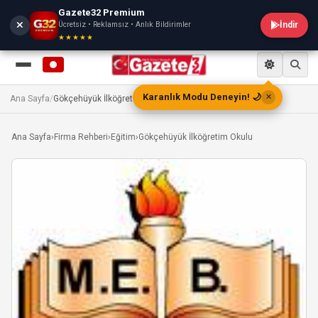
Gazete32 Premium
Ücretsiz • Reklamsız • Anlık Bildirimler
İndir
★★★★★
Karanlık Modu Deneyin! 🌙
✕
Ana Sayfa
/
Gökçehüyük İlköğretim Okulu
Ana Sayfa
›
Firma Rehberi
›
Eğitim
›
Gökçehüyük İlköğretim Okulu