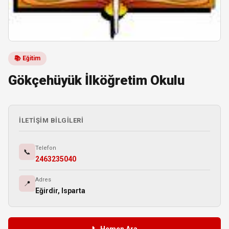
📚 Eğitim
Gökçehüyük İlköğretim Okulu
İLETIŞIM BILGILERI
Telefon
📞
2463235040
Adres
📍
Eğirdir, Isparta
📞 Hemen Ara