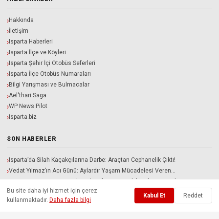
Hakkında
İletişim
Isparta Haberleri
Isparta İlçe ve Köyleri
Isparta Şehir İçi Otobüs Seferleri
Isparta İlçe Otobüs Numaraları
Bilgi Yarışması ve Bulmacalar
Ael'thari Saga
WP News Pilot
Isparta.biz
SON HABERLER
Isparta’da Silah Kaçakçılarına Darbe: Araçtan Cephanelik Çıktı!
Vedat Yılmaz’ın Acı Günü: Aylardır Yaşam Mücadelesi Veren…
Karacaören Barajı Patronların İnsafına Mı Bırakılacak? ITSO Adayı…
Bu site daha iyi hizmet için çerez
Davraz Kampında Sıcak Gelişme: Sakaryaspor İle Isparta 32…
Kabul Et
Reddet
kullanmaktadır.
Daha fazla bilgi
Isparta Belediyesi ve İlçe Belediyelerinde Yeni Kadro Ayarı!…