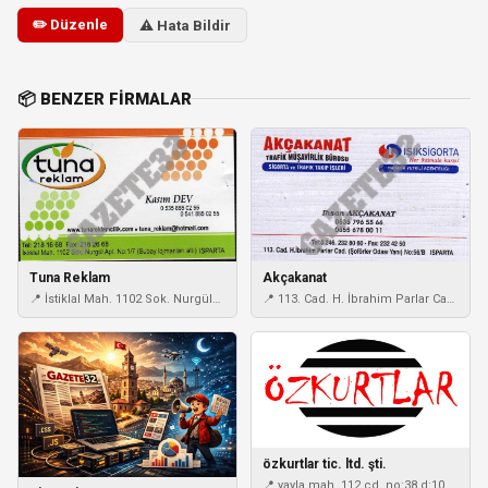
✏️ Düzenle
⚠️ Hata Bildir
📦 BENZER FIRMALAR
Akçakanat
Tuna Reklam
📍 113. Cad. H. İbrahim Parlar Cad.
📍 İstiklal Mah. 1102 Sok. Nurgül
(Şöförler Odası Yanı) No:56/B
Apt. No: 1/7 ( Subay lojmanları
altı)
özkurtlar tic. ltd. şti.
📍 yayla mah. 112 cd. no:38 d:10