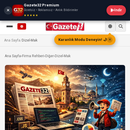
Gazete32 Premium
Ücretsiz • Reklamsız • Anlık Bildirimler
İndir
★★★★★
Karanlık Modu Deneyin! 🌙
✕
Ana Sayfa
/
Dizel-Mak
Ana Sayfa
›
Firma Rehberi
›
Diğer
›
Dizel-Mak