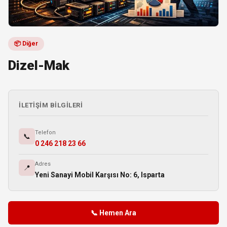
📦 Diğer
Dizel-Mak
İLETIŞIM BILGILERI
Telefon
📞
0 246 218 23 66
Adres
📍
Yeni Sanayi Mobil Karşısı No: 6, Isparta
📞 Hemen Ara