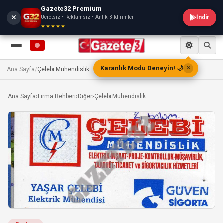
Gazete32 Premium
Ücretsiz • Reklamsız • Anlık Bildirimler
İndir
★★★★★
Karanlık Modu Deneyin! 🌙
✕
Ana Sayfa
/
Çelebi Mühendislik
Ana Sayfa
›
Firma Rehberi
›
Diğer
›
Çelebi Mühendislik