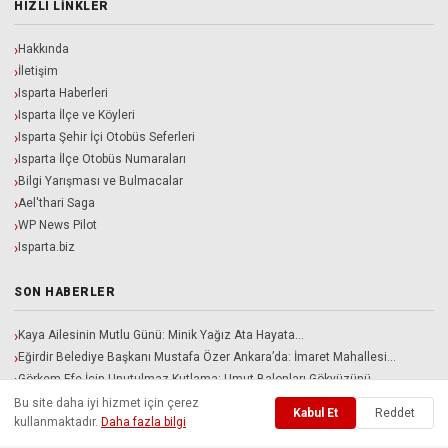
HIZLI LINKLER
Hakkında
İletişim
Isparta Haberleri
Isparta İlçe ve Köyleri
Isparta Şehir İçi Otobüs Seferleri
Isparta İlçe Otobüs Numaraları
Bilgi Yarışması ve Bulmacalar
Ael'thari Saga
WP News Pilot
Isparta.biz
SON HABERLER
Kaya Ailesinin Mutlu Günü: Minik Yağız Ata Hayata…
Eğirdir Belediye Başkanı Mustafa Özer Ankara’da: İmaret Mahallesi…
Görkem Efe İçin Unutulmaz Kutlama: Umut Balonları Gökyüzünü…
Isparta-Antalya Dereboğazı Yolu İçin Milletvekili Zabun’dan Videolu Yanıt:…
Bu site daha iyi hizmet için çerez
Kabul Et
Reddet
kullanmaktadır.
Daha fazla bilgi
Ankara’da Isparta Trafiği: Milletvekili Gökgöz Bakan Uraloğlu ile…