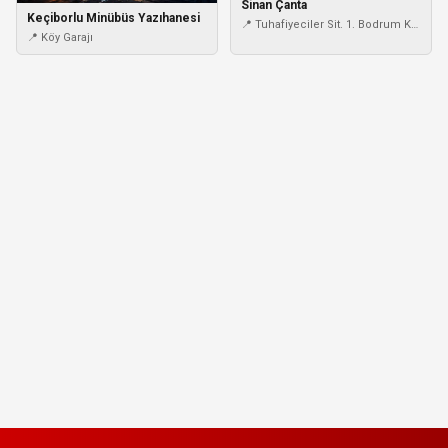
Sinan Çanta
Keçiborlu Minübüs Yazıhanesi
📍 Tuhafiyeciler Sit. 1. Bodrum Kat
📍 Köy Garajı
No. 59