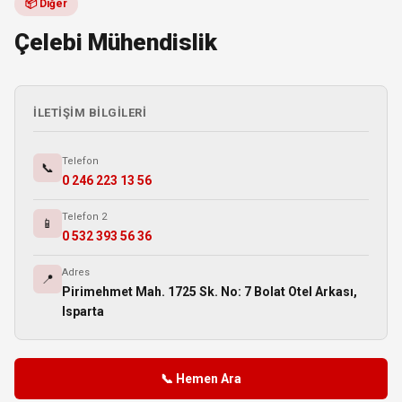
📦 Diğer
Çelebi Mühendislik
İLETIŞIM BILGILERI
Telefon
📞
0 246 223 13 56
Telefon 2
📱
0 532 393 56 36
Adres
📍
Pirimehmet Mah. 1725 Sk. No: 7 Bolat Otel Arkası,
Isparta
📞 Hemen Ara