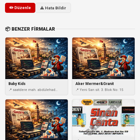
✏️ Düzenle
⚠️ Hata Bildir
📦 BENZER FIRMALAR
Baby Kids
Aker Mermer&Granit
📍 saatdere mah. abdülehad
📍 Yeni San sit. 3. Blok No: 15
büyük arpad cad. no:23/B
esenyurt/İST / esenyurt / istanbul