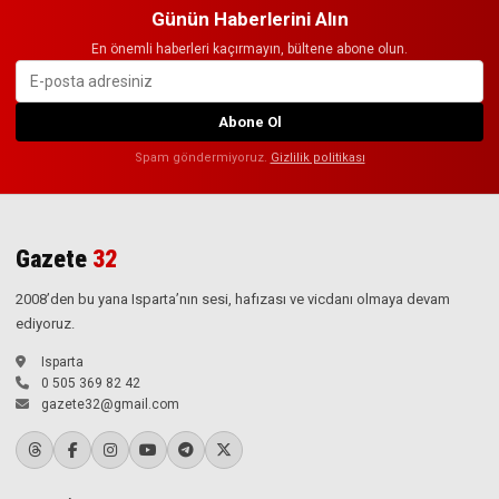
Günün Haberlerini Alın
En önemli haberleri kaçırmayın, bültene abone olun.
Abone Ol
Spam göndermiyoruz.
Gizlilik politikası
Gazete
32
2008’den bu yana Isparta’nın sesi, hafızası ve vicdanı olmaya devam
ediyoruz.
Isparta
0 505 369 82 42
gazete32@gmail.com