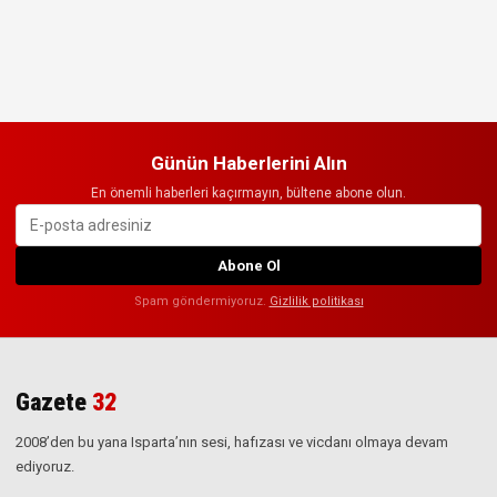
Günün Haberlerini Alın
En önemli haberleri kaçırmayın, bültene abone olun.
Abone Ol
Spam göndermiyoruz.
Gizlilik politikası
Gazete
32
2008’den bu yana Isparta’nın sesi, hafızası ve vicdanı olmaya devam
ediyoruz.