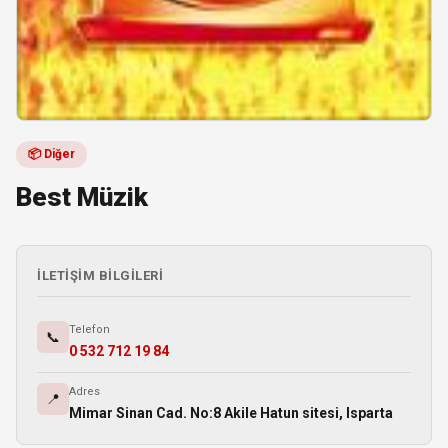
📦 Diğer
Best Müzik
İLETIŞIM BILGILERI
Telefon
📞
0 532 712 19 84
Adres
📍
Mimar Sinan Cad. No:8 Akile Hatun sitesi, Isparta