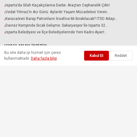
Isparta’da Silah Kaçakçılarına Darbe: Araçtan Cephanelik Çıktı!
Vedat Yılmaz’ın Acı Günü: Aylardır Yaşam Mücadelesi Veren…
Karacaören Barajı Patronların İnsafına Mı Bırakılacak? ITSO Adayı…
Davraz Kampında Sıcak Gelişme: Sakaryaspor İle Isparta 32…
Isparta Belediyesi ve İlçe Belediyelerinde Yeni Kadro Ayarı!…
UYGULAMAYI İNDIRIN
Bu site daha iyi hizmet için çerez
Kabul Et
Reddet
kullanmaktadır.
Daha fazla bilgi
Gazete 32 iOS ve Android uygulamalarımızı indirin.
📱 App Store'dan İndir
🤖 Google Play'den İndir
Gazete32 |
Isparta'nın
Güncel Haber Portalı © 2008-2026 • Bu içerik
platformu,
Afşın Topçu
tarafından Isparta yerel basınına dijital altyapı ve
özgün yazılım çözümleri sunmak amacıyla özel olarak tasarlanmış ve
kodlanmıştır.
Bu sitedeki içerikler bilgi amaçlıdır. |
Gizlilik
|
KVKK