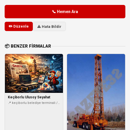
📞 Hemen Ara
✏️ Düzenle
⚠️ Hata Bildir
📦 BENZER FIRMALAR
Keçiborlu Ulusoy Seyahat
📍 keçiborlu belediye terminali /
keçiborlu