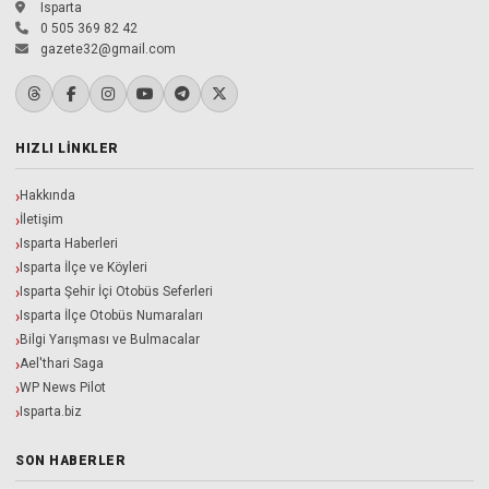
Isparta
0 505 369 82 42
gazete32@gmail.com
HIZLI LINKLER
Hakkında
İletişim
Isparta Haberleri
Isparta İlçe ve Köyleri
Isparta Şehir İçi Otobüs Seferleri
Isparta İlçe Otobüs Numaraları
Bilgi Yarışması ve Bulmacalar
Ael'thari Saga
WP News Pilot
Isparta.biz
SON HABERLER