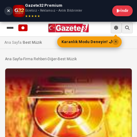
Gazete32 Premium
Ücretsiz • Reklamsız • Anlık Bildirimler
İndir
★★★★★
Karanlık Modu Deneyin! 🌙
✕
Ana Sayfa
/
Best Müzik
Ana Sayfa
›
Firma Rehberi
›
Diğer
›
Best Müzik