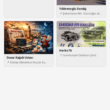
Yıldırımoglu Sondaj
📍 Şekerhane Mh. Gücüoğlu sk.
Atılım Kent Sitesi A Blok NO:12/e
Alanya / Alanya - ANTALYA -
Türkiye / Alanya / ANTALYA
Herko76
📍 Cumhuriyet Caddesi Çinili
Duvar Kağıdı Ustası
Çarşısı Bodrum Kat: No: 7
📍 İnkilap Mahallesi Küçük Su
Caddesi Hüdayi Sokak No:1
(Carrefour Karşısı) Ümraniye /
Ümraniye / İstanbul