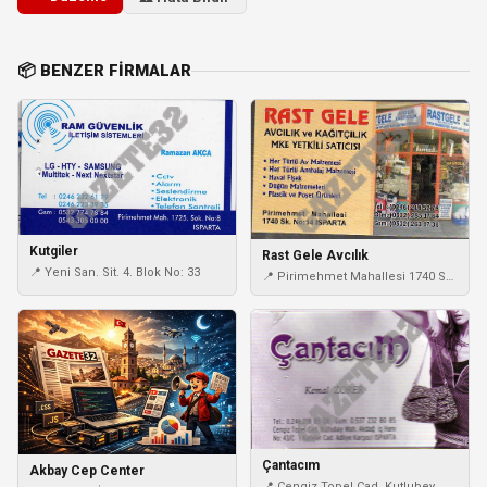
📦 BENZER FIRMALAR
Kutgiler
Rast Gele Avcılık
📍 Yeni San. Sit. 4. Blok No: 33
📍 Pirimehmet Mahallesi 1740 Sk.
No: 14
Çantacım
Akbay Cep Center
📍 Cengiz Topel Cad. Kutlubey