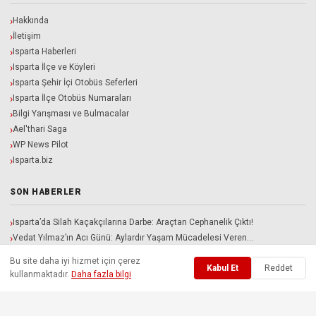
Hakkında
İletişim
Isparta Haberleri
Isparta İlçe ve Köyleri
Isparta Şehir İçi Otobüs Seferleri
Isparta İlçe Otobüs Numaraları
Bilgi Yarışması ve Bulmacalar
Ael'thari Saga
WP News Pilot
Isparta.biz
SON HABERLER
Isparta’da Silah Kaçakçılarına Darbe: Araçtan Cephanelik Çıktı!
Vedat Yılmaz’ın Acı Günü: Aylardır Yaşam Mücadelesi Veren…
Karacaören Barajı Patronların İnsafına Mı Bırakılacak? ITSO Adayı…
Bu site daha iyi hizmet için çerez
Kabul Et
Reddet
Davraz Kampında Sıcak Gelişme: Sakaryaspor İle Isparta 32…
kullanmaktadır.
Daha fazla bilgi
Isparta Belediyesi ve İlçe Belediyelerinde Yeni Kadro Ayarı!…
UYGULAMAYI İNDIRIN