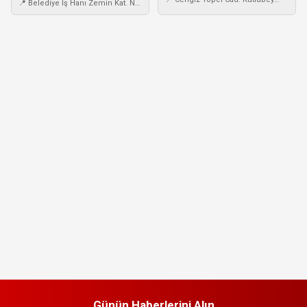
📍 Belediye İş Hanı Zemin Kat. No:
Mah. Akdağ İş Hanı No: 43 / C
121 Kaymakkapı Meydanı
Isparta ( Kafeler Cad. Adliye
Karşısı)
Günün Haberlerini Alın