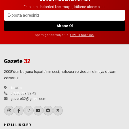
En önemli haberleri kaçırmayın, bültene abone olun.
Abone Ol
Spam göndermiyoruz.
Gizlilik politikası
Gazete
32
2008’den bu yana Isparta’nın sesi, hafızası ve vicdanı olmaya devam
ediyoruz.
Isparta
0 505 369 82 42
gazete32@gmail.com
HIZLI LINKLER