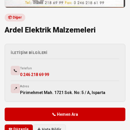
📦 Diğer
Ardel Elektrik Malzemeleri
İLETIŞIM BILGILERI
Telefon
📞
0 246 218 69 99
Adres
📍
Pirimehmet Mah. 1721 Sok. No: 5 / A, Isparta
📞 Hemen Ara
✏️ Düzenle
⚠️ Hata Bildir