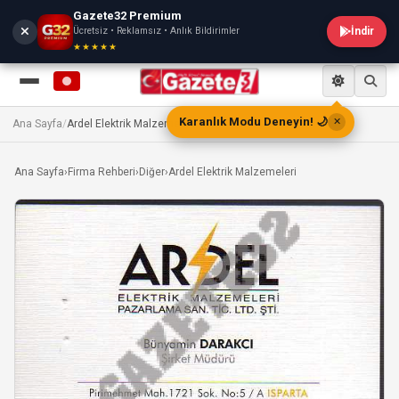
Gazete32 Premium
Ücretsiz • Reklamsız • Anlık Bildirimler
İndir
★★★★★
Karanlık Modu Deneyin! 🌙
✕
Ana Sayfa
/
Ardel Elektrik Malzemeleri
Ana Sayfa
›
Firma Rehberi
›
Diğer
›
Ardel Elektrik Malzemeleri